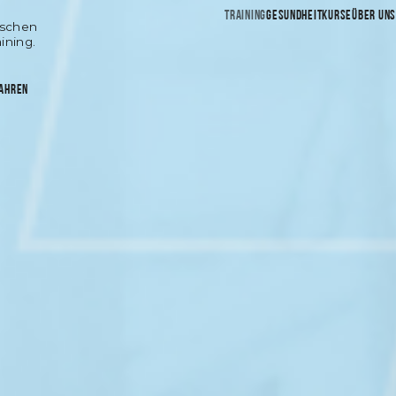
TRAINING
GESUNDHEIT
KURSE
ÜBER UN
ischen
ining.
AHREN